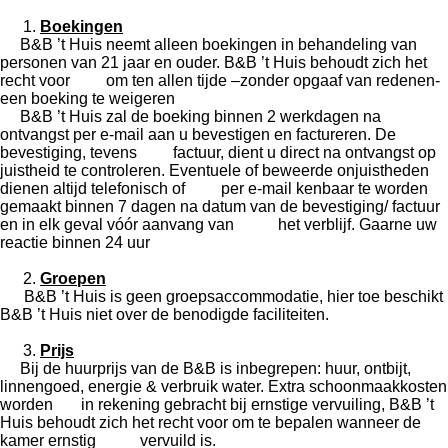
Boekingen
B&B ’t Huis neemt alleen boekingen in behandeling van
personen van 21 jaar en ouder. B&B ’t Huis behoudt zich het
recht voor om ten allen tijde –zonder opgaaf van redenen-
een boeking te weigeren
B&B ’t Huis zal de boeking binnen 2 werkdagen na
ontvangst per e-mail aan u bevestigen en factureren. De
bevestiging, tevens factuur, dient u direct na ontvangst op
juistheid te controleren. Eventuele of beweerde onjuistheden
dienen altijd telefonisch of per e-mail kenbaar te worden
gemaakt binnen 7 dagen na datum van de bevestiging/ factuur
en in elk geval vóór aanvang van het verblijf. Gaarne uw
reactie binnen 24 uur
Groepen
B&B ’t Huis is geen groepsaccommodatie, hier toe beschikt
B&B ’t Huis niet over de benodigde faciliteiten.
Prijs
Bij de huurprijs van de B&B is inbegrepen: huur, ontbijt,
linnengoed, energie & verbruik water. Extra schoonmaakkosten
worden in rekening gebracht bij ernstige vervuiling, B&B ’t
Huis behoudt zich het recht voor om te bepalen wanneer de
kamer ernstig vervuild is.