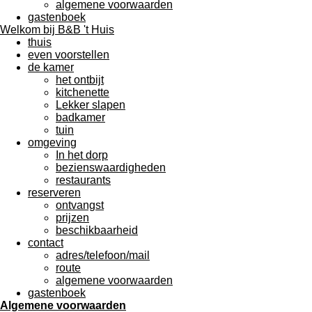
algemene voorwaarden
gastenboek
Welkom bij B&B 't Huis
thuis
even voorstellen
de kamer
het ontbijt
kitchenette
Lekker slapen
badkamer
tuin
omgeving
In het dorp
bezienswaardigheden
restaurants
reserveren
ontvangst
prijzen
beschikbaarheid
contact
adres/telefoon/mail
route
algemene voorwaarden
gastenboek
Algemene voorwaarden