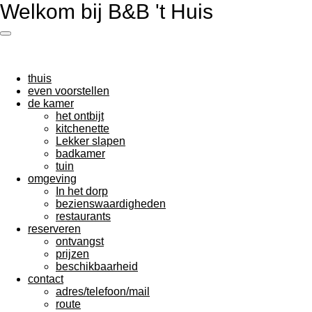
Welkom bij B&B 't Huis
Ga
direct
naar
de
hoofdinhoud
thuis
even voorstellen
de kamer
het ontbijt
kitchenette
Lekker slapen
badkamer
tuin
omgeving
In het dorp
bezienswaardigheden
restaurants
reserveren
ontvangst
prijzen
beschikbaarheid
contact
adres/telefoon/mail
route