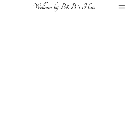
Welkom bij B&B 't Huis
Ga
direct
naar
de
hoofdinhoud